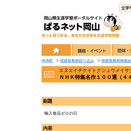
HOME
視聴覚教材絞り込み
視聴覚教材検索
エヌエイチケイトクシュウメイサ
ＮＨＫ特集名作１００選（４
副題
輸入食品ゼロの日
内容