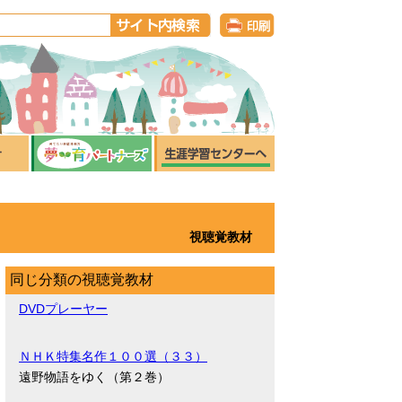
視聴覚教材
同じ分類の視聴覚教材
DVDプレーヤー
ＮＨＫ特集名作１００選（３３）
遠野物語をゆく（第２巻）