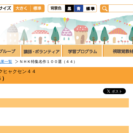
結果一覧
ＮＨＫ特集名作１００選（４４）
クヒャクセン４４
４）