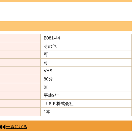
B081-44
その他
可
可
VHS
80分
無
平成9年
ＪＳＰ株式会社
1本
一覧に戻る