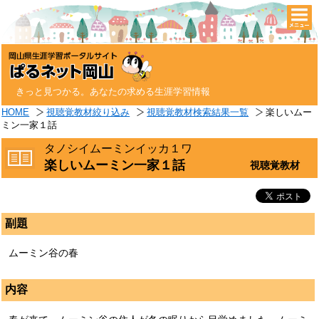
togg
navi
きっと見つかる。あなたの求める生涯学習情報
HOME
視聴覚教材絞り込み
視聴覚教材検索結果一覧
楽しいムー
ミン一家１話
タノシイムーミンイッカ１ワ
楽しいムーミン一家１話
視聴覚教材
副題
ムーミン谷の春
内容