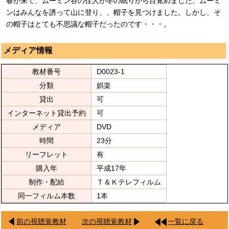
春が来て、ムーミン谷の住人が冬の眠りから目覚めました。ムーミ
ンはみんなを誘って山に登り、、帽子を見つけました。しかし、そ
の帽子はとても不思議な帽子だったのです・・・。
メディア情報
教材番号
D0023-1
分類
娯楽
貸出
可
インターネット貸出予約
可
メディア
DVD
時間
23分
リーフレット
有
購入年
平成17年
制作・配給
Ｔ＆Ｋテレフィルム
同一フィルム本数
1本
前の視聴覚教材
次の視聴覚教材
一覧に戻る