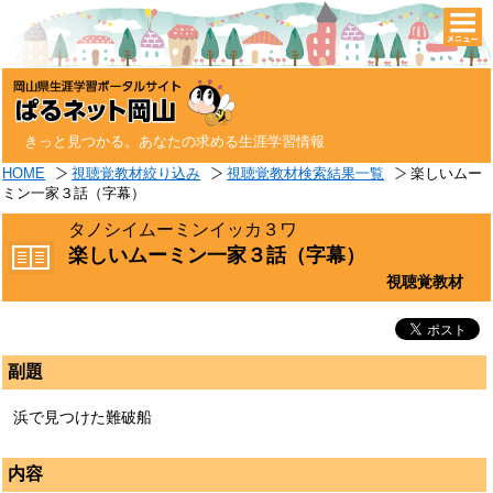
togg
navi
きっと見つかる。あなたの求める生涯学習情報
HOME
視聴覚教材絞り込み
視聴覚教材検索結果一覧
楽しいムー
ミン一家３話（字幕）
タノシイムーミンイッカ３ワ
楽しいムーミン一家３話（字幕）
視聴覚教材
副題
浜で見つけた難破船
内容