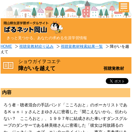
togg
navi
きっと見つかる。あなたの求める生涯学習情報
HOME
視聴覚教材絞り込み
視聴覚教材検索結果一覧
障がいを越
えて
ショウガイヲコエテ
障がいを越えて
視聴覚教材
内容
ろう者・聴者混合の手話バンド「こころおと」のボーカリストであ
るＫｕｎｉｙさんとまゆさんに密着した「聞こえないから、伝わら
ない？ こころおと」、１９９７年に結成された車いすダンスグル
ープのダンサーである林美穂さんに密着した「彼女は何故踊るの
か ジェネシス オブ エンターテイメント」、東京・表参道にあ