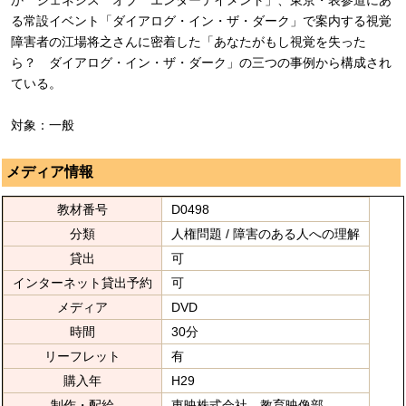
る常設イベント「ダイアログ・イン・ザ・ダーク」で案内する視覚
障害者の江場将之さんに密着した「あなたがもし視覚を失った
ら？ ダイアログ・イン・ザ・ダーク」の三つの事例から構成され
ている。
対象：一般
メディア情報
教材番号
D0498
分類
人権問題 / 障害のある人への理解
貸出
可
インターネット貸出予約
可
メディア
DVD
時間
30分
リーフレット
有
購入年
H29
制作・配給
東映株式会社 教育映像部