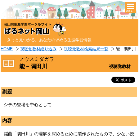
togg
navi
きっと見つかる。あなたの求める生涯学習情報
HOME
視聴覚教材絞り込み
視聴覚教材検索結果一覧
能－隅田川
ノウスミダガワ
能－隅田川
視聴覚教材
副題
シテの登場を中心として
内容
謡曲「隅田川」の理解を深めるために製作されたもので、少ない授