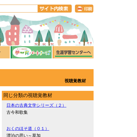
視聴覚教材
同じ分類の視聴覚教材
日本の古典文学シリーズ（２）
古今和歌集
おくのほそ道（０１）
漂泊の思い～草加