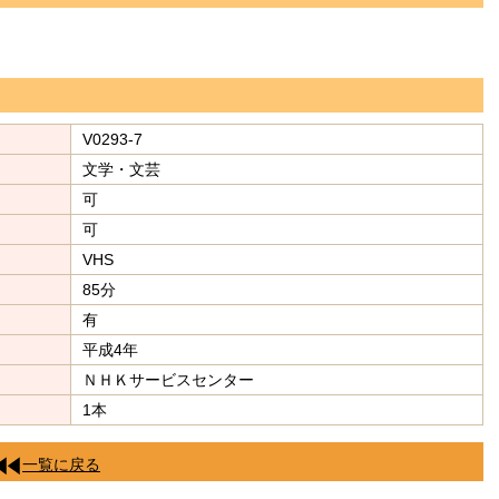
V0293-7
文学・文芸
可
可
VHS
85分
有
平成4年
ＮＨＫサービスセンター
1本
一覧に戻る