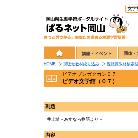
HOME
視聴覚教材絞り込み
視聴覚教材検索
ビデオブンガクカン０７
ビデオ文学館（０７）
副題
井上靖－あすなろ物語より－
内容