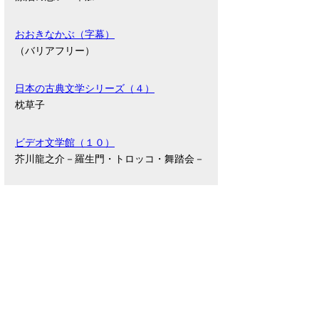
おおきなかぶ（字幕）
（バリアフリー）
日本の古典文学シリーズ（４）
枕草子
ビデオ文学館（１０）
芥川龍之介－羅生門・トロッコ・舞踏会－