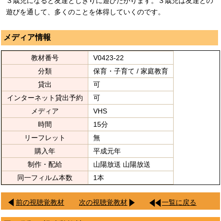
３歳児になると友達としきりに遊びたがります。３歳児は友達との
遊びを通して、多くのことを体得していくのです。
メディア情報
教材番号
V0423-22
分類
保育・子育て / 家庭教育
貸出
可
インターネット貸出予約
可
メディア
VHS
時間
15分
リーフレット
無
購入年
平成元年
制作・配給
山陽放送 山陽放送
同一フィルム本数
1本
前の視聴覚教材
次の視聴覚教材
一覧に戻る