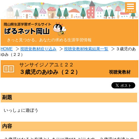
togg
navi
きっと見つかる。あなたの求める生涯学習情報
HOME
視聴覚教材絞り込み
視聴覚教材検索結果一覧
３歳児のあ
ゆみ（２２）
サンサイジノアユミ２２
３歳児のあゆみ（２２）
視聴覚教材
副題
いっしょに遊ぼう
内容