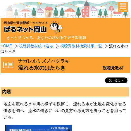
togg
navi
きっと見つかる。あなたの求める生涯学習情報
HOME
視聴覚教材絞り込み
視聴覚教材検索結果一覧
流れる水の
はたらき
ナガレルミズノハタラキ
流れる水のはたらき
視聴覚教材
内容
地面を流れる水や川の様子を観察し、流れる水が土地を変化させる
働きを調べ、流水の働きについの見方や考え方を養うことを狙って
いる。