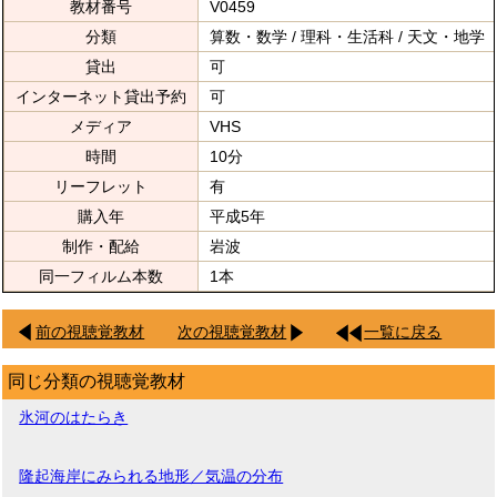
教材番号
V0459
分類
算数・数学 / 理科・生活科 / 天文・地学
貸出
可
インターネット貸出予約
可
メディア
VHS
時間
10分
リーフレット
有
購入年
平成5年
制作・配給
岩波
同一フィルム本数
1本
前の視聴覚教材
次の視聴覚教材
一覧に戻る
同じ分類の視聴覚教材
氷河のはたらき
隆起海岸にみられる地形／気温の分布