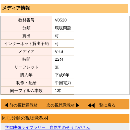
メディア情報
教材番号
V0520
分類
環境問題
貸出
可
インターネット貸出予約
可
メディア
VHS
時間
22分
リーフレット
無
購入年
平成6年
制作・配給
中国電力
同一フィルム本数
1本
前の視聴覚教材
次の視聴覚教材
一覧に戻る
同じ分類の視聴覚教材
学習映像ライブラリー 自然界のそうじやさん