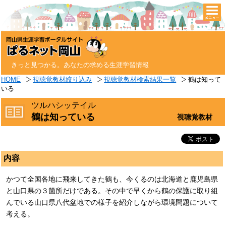
togg
navi
きっと見つかる。あなたの求める生涯学習情報
HOME
視聴覚教材絞り込み
視聴覚教材検索結果一覧
鶴は知って
いる
ツルハシッテイル
鶴は知っている
視聴覚教材
内容
かつて全国各地に飛来してきた鶴も、今くるのは北海道と鹿児島県
と山口県の３箇所だけである。その中で早くから鶴の保護に取り組
んでいる山口県八代盆地での様子を紹介しながら環境問題について
考える。