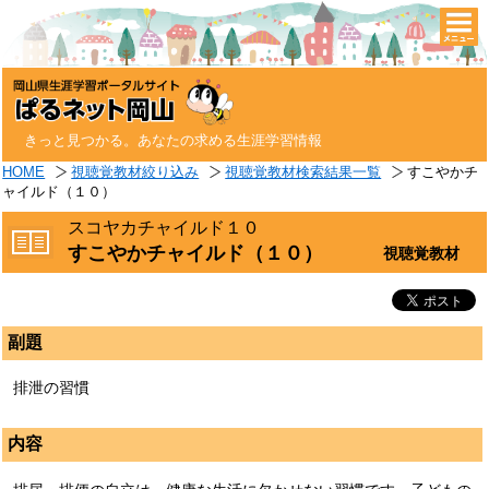
togg
navi
きっと見つかる。あなたの求める生涯学習情報
HOME
視聴覚教材絞り込み
視聴覚教材検索結果一覧
すこやかチ
ャイルド（１０）
スコヤカチャイルド１０
すこやかチャイルド（１０）
視聴覚教材
副題
排泄の習慣
内容