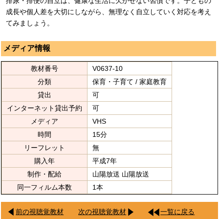
排尿・排便の自立は、健康な生活に欠かせない習慣です。子どもの
成長や個人差を大切にしながら、無理なく自立していく対応を考え
てみましょう。
メディア情報
教材番号
V0637-10
分類
保育・子育て / 家庭教育
貸出
可
インターネット貸出予約
可
メディア
VHS
時間
15分
リーフレット
無
購入年
平成7年
制作・配給
山陽放送 山陽放送
同一フィルム本数
1本
前の視聴覚教材
次の視聴覚教材
一覧に戻る