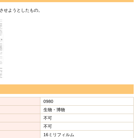
させようとしたもの。
0980
生物・博物
不可
不可
16ミリフィルム