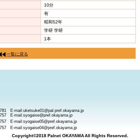
10分
有
昭和52年
学研 学研
1本
一覧に戻る
781 E-mail:uketsuke01@pal.pref.okayama.jp
757 E-mail:syogaise@pref.okayama.jp
757 E-mail:syogaise05@pref.okayama.jp
757 E-mail:syogaise04@pref.okayama.jp
Copyright©2018 Palnet OKAYAMA All Rights Reserved.