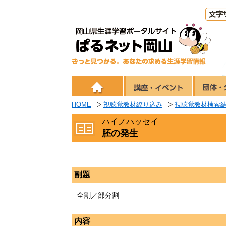
HOME
視聴覚教材絞り込み
視聴覚教材検索
ハイノハッセイ
胚の発生
副題
全割／部分割
内容