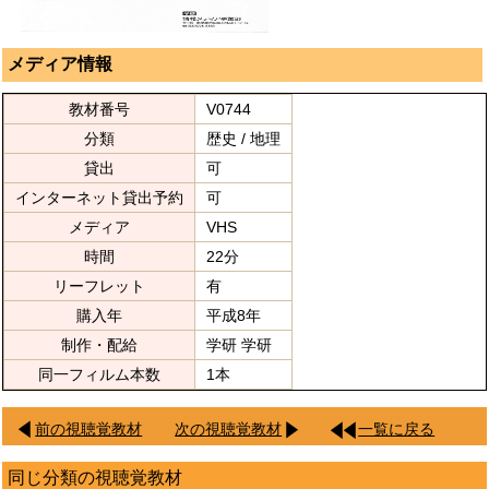
メディア情報
教材番号
V0744
分類
歴史 / 地理
貸出
可
インターネット貸出予約
可
メディア
VHS
時間
22分
リーフレット
有
購入年
平成8年
制作・配給
学研 学研
同一フィルム本数
1本
前の視聴覚教材
次の視聴覚教材
一覧に戻る
同じ分類の視聴覚教材