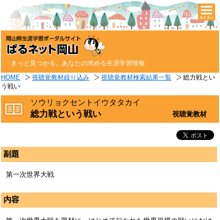
togg
navi
きっと見つかる。あなたの求める生涯学習情報
HOME
視聴覚教材絞り込み
視聴覚教材検索結果一覧
総力戦とい
う戦い
ソウリョクセントイウタタカイ
総力戦という戦い
視聴覚教材
副題
第一次世界大戦
内容