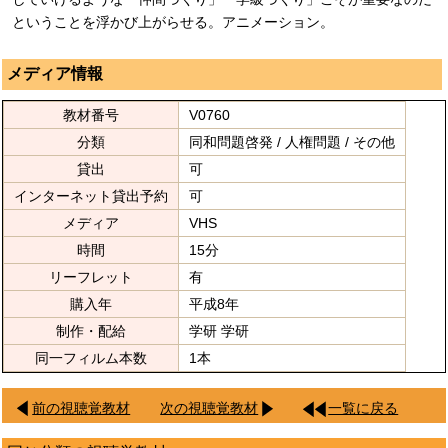
ということを浮かび上がらせる。アニメーション。
メディア情報
教材番号
V0760
分類
同和問題啓発 / 人権問題 / その他
貸出
可
インターネット貸出予約
可
メディア
VHS
時間
15分
リーフレット
有
購入年
平成8年
制作・配給
学研 学研
同一フィルム本数
1本
前の視聴覚教材
次の視聴覚教材
一覧に戻る