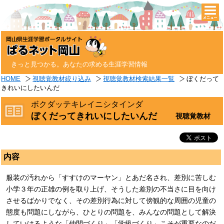
togg
navi
きっと見つかる。あなたの求める生涯学習情報
HOME
視聴覚教材絞り込み
視聴覚教材検索結果一覧
ぼくだって
きれいにしたいんだ
ボクダッテキレイニシタインダ
ぼくだってきれいにしたいんだ
視聴覚教材
内容
服装の汚れから「すすけのマーヤン」とあだ名され、差別に苦しむ
小学３年の正雄の例を取り上げ、そうした差別の不当さに目を向け
させるばかりでなく、その差別行為に対して傍観的な周囲の児童の
態度も問題にしながら、ひとりの問題を、みんなの問題として解決
していけるような「仲間づくり」「学級づくり」こそが重要なのだ