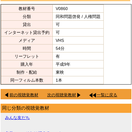
教材番号
V0860
分類
同和問題啓発 / 人権問題
貸出
可
インターネット貸出予約
可
メディア
VHS
時間
54分
リーフレット
有
購入年
平成9年
制作・配給
東映
同一フィルム本数
1本
前の視聴覚教材
次の視聴覚教材
一覧に戻る
同じ分類の視聴覚教材
みんな友だち