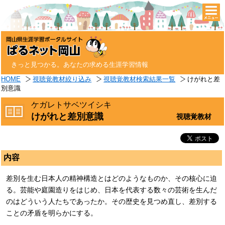
togg
navi
きっと見つかる。あなたの求める生涯学習情報
HOME
視聴覚教材絞り込み
視聴覚教材検索結果一覧
けがれと差
別意識
ケガレトサベツイシキ
けがれと差別意識
視聴覚教材
内容
差別を生む日本人の精神構造とはどのようなものか、その核心に迫
る。芸能や庭園造りをはじめ、日本を代表する数々の芸術を生んだ
のはどういう人たちであったか。その歴史を見つめ直し、差別する
ことの矛盾を明らかにする。