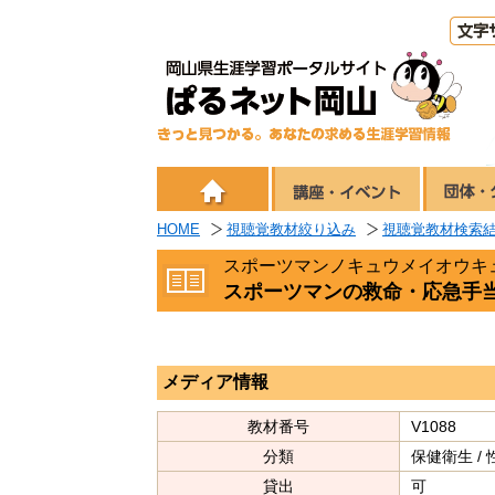
HOME
視聴覚教材絞り込み
視聴覚教材検索
スポーツマンノキュウメイオウキ
スポーツマンの救命・応急手
メディア情報
教材番号
V1088
分類
保健衛生 /
貸出
可