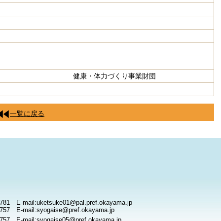
・体力づくり事業財団
一覧に戻る
781 E-mail:uketsuke01@pal.pref.okayama.jp
757 E-mail:syogaise@pref.okayama.jp
757 E-mail:syogaise05@pref.okayama.jp