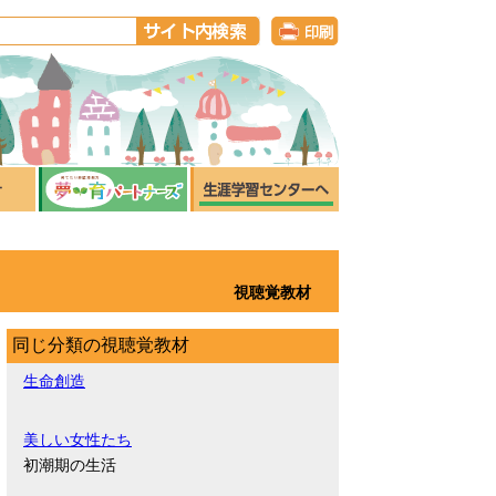
視聴覚教材
同じ分類の視聴覚教材
生命創造
美しい女性たち
初潮期の生活