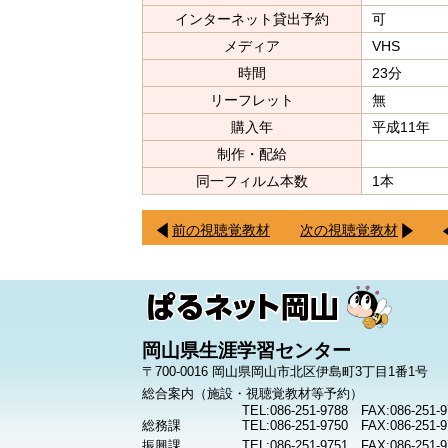
インターネット貸出予約
可
メディア
VHS
時間
23分
リーフレット
無
購入年
平成11年
制作・配給
健康
同一フィルム本数
1本
前の視聴覚教材
次の視聴覚教材
岡山県生涯学習センター
〒700-0016 岡山県岡山市北区伊島町3丁目1番1号
総合案内（施設・視聴覚教材等予約）
TEL:086-251-9788 FAX:086-251-9
総務課
TEL:086-251-9750 FAX:086-251-9
振興課
TEL:086-251-9751 FAX:086-251-9