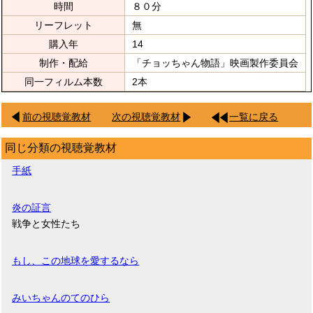
時間
８０分
リーフレット
無
購入年
14
制作・配給
「チョッちゃん物語」映画製作委員会
同一フィルム本数
2本
前の視聴覚教材
次の視聴覚教材
一覧に戻る
同じ分類の視聴覚教材
手紙
炎の証言
戦争と女性たち
もし、この地球を愛するなら
みいちゃんのてのひら