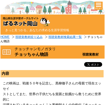
togg
navi
きっと見つかる。あなたの求める生涯学習情報
HOME
視聴覚教材絞り込み
視聴覚教材検索結果一覧
チョッちゃ
ん物語
チョッチャンモノガタリ
チョッちゃん物語
視聴覚教材
内容
この映画は、戦後５０年を記念し、黒柳徹子さんの母親で現在エッ
セイ
ストとしてまた、世界の子供だちを貧困と飢餓から救うために世界
的に
活躍されているチョッちゃんこと黒柳朝さんの自叙伝『チョッちゃ