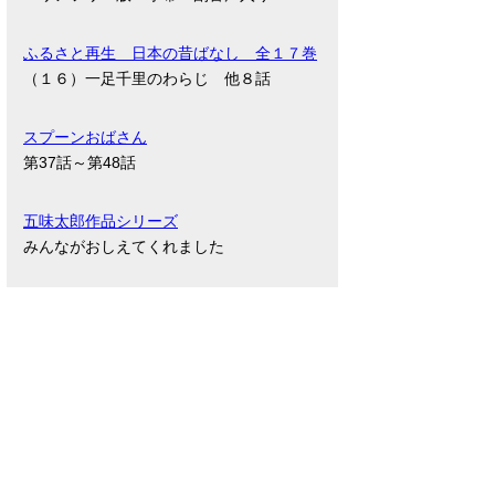
ふるさと再生 日本の昔ばなし 全１７巻
（１６）一足千里のわらじ 他８話
スプーンおばさん
第37話～第48話
五味太郎作品シリーズ
みんながおしえてくれました