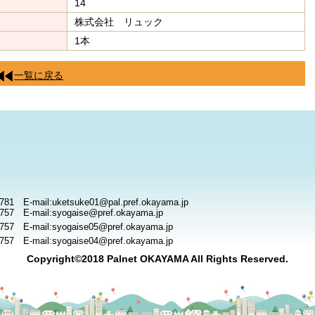
14
株式会社 リュック
1本
一覧に戻る
781 E-mail:uketsuke01@pal.pref.okayama.jp
757 E-mail:syogaise@pref.okayama.jp
757 E-mail:syogaise05@pref.okayama.jp
757 E-mail:syogaise04@pref.okayama.jp
Copyright©2018 Palnet OKAYAMA All Rights Reserved.