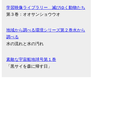
学習映像ライブラリー 滅びゆく動物たち
第３巻：オオサンショウウオ
地域から調べる環境シリーズ第２巻水から
調べる
水の流れと水の汚れ
素敵な宇宙船地球号第１巻
「黒サイを森に帰す日」