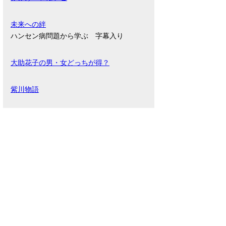
未来への絆
ハンセン病問題から学ぶ 字幕入り
大助花子の男・女どっちが得？
紫川物語