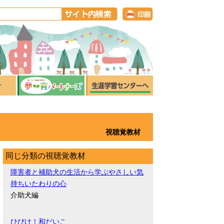
視聴覚教材
同じ分類の視聴覚教材
障害者と補助犬の生活から学ぶやさしい気
持ちいたわりの心
介助犬編
ひびけ！和だいこ