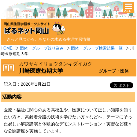
togg
navi
きっと見つかる。あなたの求める生涯学習情報
HOME
団体・グループ絞り込み
団体・グループ検索結果一覧
川
崎医療短期大学
カワサキイリョウタンキダイガク
川崎医療短期大学
グループ・団体
記入日：2026年1月21日
活動内容
医療・福祉に関心のある高校生や、医療について正しい知識を知り
たい方々、高齢者介護の技術を学びたい方々などへ、テーマにそっ
た易しい解説講演と体験的なデモンストレーション・実習など様々
な公開講座を実施しています。