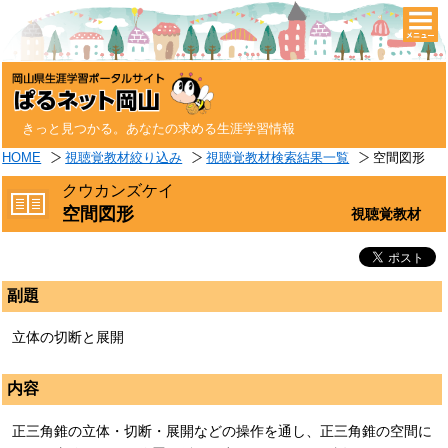
togg
navi
きっと見つかる。あなたの求める生涯学習情報
HOME
視聴覚教材絞り込み
視聴覚教材検索結果一覧
空間図形
クウカンズケイ
空間図形
視聴覚教材
副題
立体の切断と展開
内容
正三角錐の立体・切断・展開などの操作を通し、正三角錐の空間に