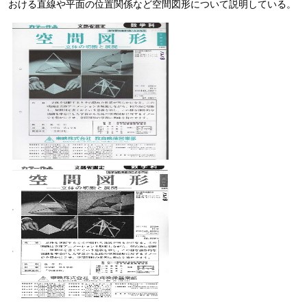
おける直線や平面の位置関係など空間図形について説明している。