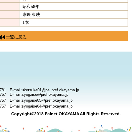
昭和58年
東映 東映
1本
一覧に戻る
781 E-mail:uketsuke01@pal.pref.okayama.jp
757 E-mail:syogaise@pref.okayama.jp
757 E-mail:syogaise05@pref.okayama.jp
757 E-mail:syogaise04@pref.okayama.jp
Copyright©2018 Palnet OKAYAMA All Rights Reserved.