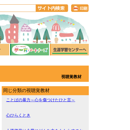
視聴覚教材
同じ分類の視聴覚教材
ことばの暴力～心を傷つけたひと言～
心ひらくとき