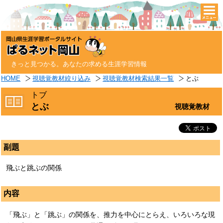
togg
navi
きっと見つかる。あなたの求める生涯学習情報
HOME
視聴覚教材絞り込み
視聴覚教材検索結果一覧
とぶ
トブ
とぶ
視聴覚教材
副題
飛ぶと跳ぶの関係
内容
「飛ぶ」と「跳ぶ」の関係を、推力を中心にとらえ、いろいろな現