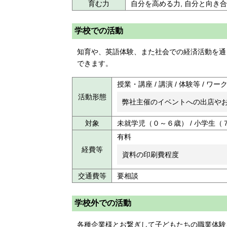
育む力
自分を高める力, 自分と向き合
学校での活動
知育や、英語体験、また社会での経済活動を通
できます。
授業・講座 / 講演 / 体験等 / ワー
活動形態
弊社主催のイベントへの出店や
対象
未就学児（０～６歳） / 小学生（
有料
経費等
資料の印刷費程度
交通費等
要相談
学校外での活動
各種企業様とお繋ぎして子どもたちの職業体験