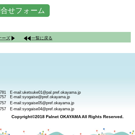
問合せフォーム
ナーズ
一覧に戻る
781 E-mail:uketsuke01@pal.pref.okayama.jp
757 E-mail:syogaise@pref.okayama.jp
757 E-mail:syogaise05@pref.okayama.jp
757 E-mail:syogaise04@pref.okayama.jp
Copyright©2018 Palnet OKAYAMA All Rights Reserved.