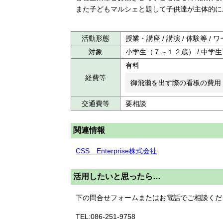
また子どもマルシェと題して子供達が主体的に
活動形態
授業・講座 / 講演 / 体験等 /
対象
小学生（７～１２歳） / 中学
有料
経費等
御飛瀬を出す際の看板の費用
交通費等
要相談
関連情報
CSS Enterprise株式会社
活用したいと思ったら…
下の問合せフォームまたはお電話でご相談くだ
TEL:086-251-9758