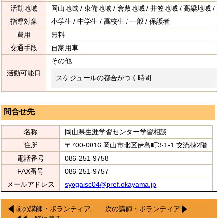
活動地域
岡山地域 / 東備地域 / 倉敷地域 / 井笠地域 / 高梁地域 /
指導対象
小学生 / 中学生 / 高校生 / 一般 / 保護者
費用
無料
交通手段
自家用車
その他
活動可能日
スケジュールの都合がつく時間
問合せ先
名称
岡山県生涯学習センター学習相談
住所
〒700-0016 岡山市北区伊島町3-1-1 交流棟2階
電話番号
086-251-9758
FAX番号
086-251-9757
メールアドレス
syogaise04@pref.okayama.jp
前の講師・ボランティア
次の講師・ボランティア