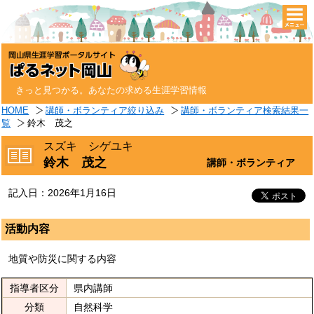
togg
navi
きっと見つかる。あなたの求める生涯学習情報
HOME
講師・ボランティア絞り込み
講師・ボランティア検索結果一
覧
鈴木 茂之
スズキ シゲユキ
鈴木 茂之
講師・ボランティア
記入日：2026年1月16日
活動内容
地質や防災に関する内容
指導者区分
県内講師
分類
自然科学