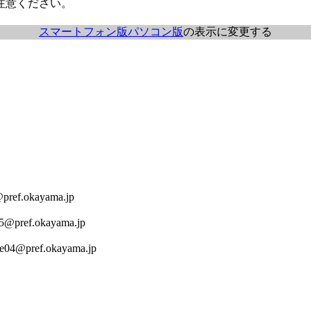
注意ください。
スマートフォン版
パソコン版
の表示に変更する
ref.okayama.jp
5@pref.okayama.jp
e04@pref.okayama.jp