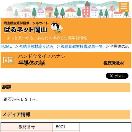
togg
navi
きっと見つかる。あなたの求める生涯学習情報
HOME
視聴覚教材絞り込み
視聴覚教材検索結果一覧
半導体の話
ハンドウタイノハナシ
半導体の話
視聴覚教材
副題
鉱石からＬＳＩへ
メディア情報
教材番号
B071