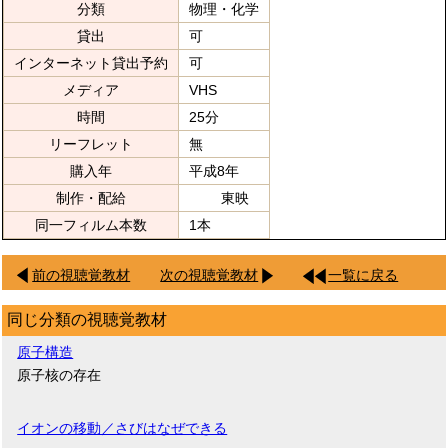
分類
物理・化学
貸出
可
インターネット貸出予約
可
メディア
VHS
時間
25分
リーフレット
無
購入年
平成8年
制作・配給
東映
同一フィルム本数
1本
前の視聴覚教材
次の視聴覚教材
一覧に戻る
同じ分類の視聴覚教材
原子構造
原子核の存在
イオンの移動／さびはなぜできる