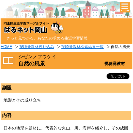
togg
navi
きっと見つかる。あなたの求める生涯学習情報
HOME
視聴覚教材絞り込み
視聴覚教材検索結果一覧
自然の風景
シゼンノフウケイ
自然の風景
視聴覚教材
副題
地形とその成り立ち
内容
日本の地形を題材に、代表的な火山、川、海岸を紹介し、その成因