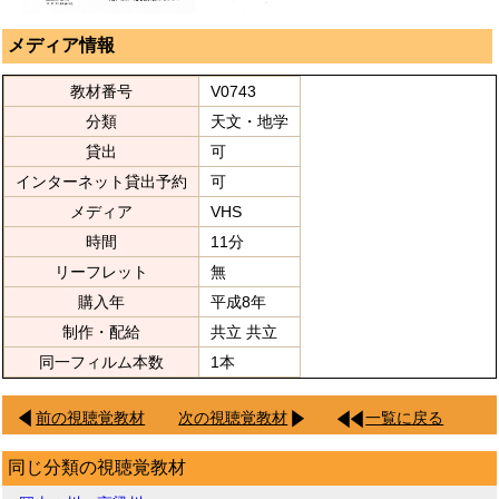
メディア情報
教材番号
V0743
分類
天文・地学
貸出
可
インターネット貸出予約
可
メディア
VHS
時間
11分
リーフレット
無
購入年
平成8年
制作・配給
共立 共立
同一フィルム本数
1本
前の視聴覚教材
次の視聴覚教材
一覧に戻る
同じ分類の視聴覚教材