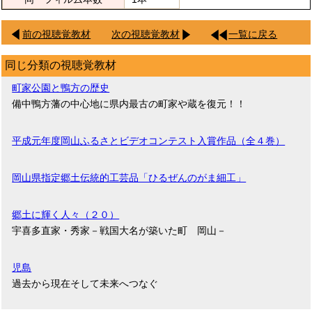
前の視聴覚教材
次の視聴覚教材
一覧に戻る
同じ分類の視聴覚教材
町家公園と鴨方の歴史
備中鴨方藩の中心地に県内最古の町家や蔵を復元！！
平成元年度岡山ふるさとビデオコンテスト入賞作品（全４巻）
岡山県指定郷土伝統的工芸品「ひるぜんのがま細工」
郷土に輝く人々（２０）
宇喜多直家・秀家－戦国大名が築いた町 岡山－
児島
過去から現在そして未来へつなぐ