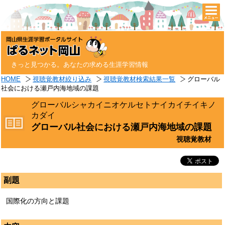
togg
navi
きっと見つかる。あなたの求める生涯学習情報
HOME
視聴覚教材絞り込み
視聴覚教材検索結果一覧
グローバル
社会における瀬戸内海地域の課題
グローバルシャカイニオケルセトナイカイチイキノ
カダイ
グローバル社会における瀬戸内海地域の課題
視聴覚教材
副題
国際化の方向と課題