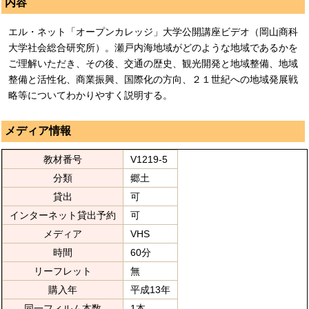
内容
エル・ネット「オープンカレッジ」大学公開講座ビデオ（岡山商科
大学社会総合研究所）。瀬戸内海地域がどのような地域であるかを
ご理解いただき、その後、交通の歴史、観光開発と地域整備、地域
整備と活性化、商業振興、国際化の方向、２１世紀への地域発展戦
略等についてわかりやすく説明する。
メディア情報
教材番号
V1219-5
分類
郷土
貸出
可
インターネット貸出予約
可
メディア
VHS
時間
60分
リーフレット
無
購入年
平成13年
同一フィルム本数
1本