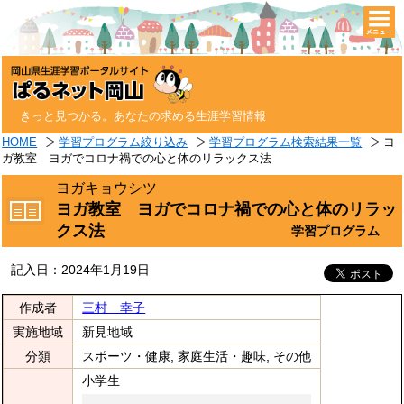
togg
navi
きっと見つかる。あなたの求める生涯学習情報
HOME
学習プログラム絞り込み
学習プログラム検索結果一覧
ヨ
ガ教室 ヨガでコロナ禍での心と体のリラックス法
ヨガキョウシツ
ヨガ教室 ヨガでコロナ禍での心と体のリラッ
クス法
学習プログラム
記入日：2024年1月19日
作成者
三村 幸子
実施地域
新見地域
分類
スポーツ・健康, 家庭生活・趣味, その他
小学生